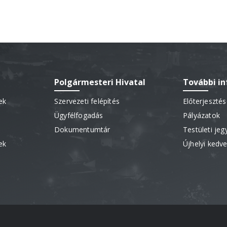
Polgármesteri Hivatal
További i
ek
Szervezeti felépítés
Előterjeszté
Ügyfélfogadás
Pályázatok
Dokumentumtár
Testületi je
ek
Újhelyi ked