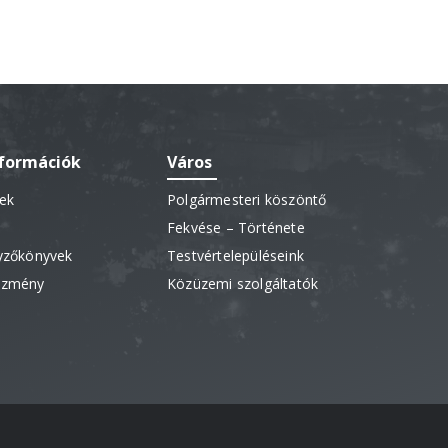
nformációk
Város
sek
Polgármesteri köszöntő
Fekvése – Története
gyzőkönyvek
Testvértelepüléseink
vezmény
Közüzemi szolgáltatók