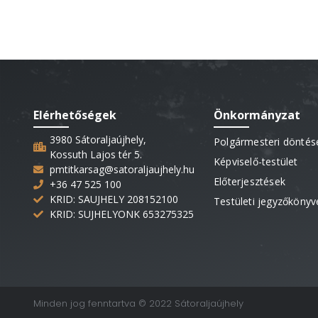
Elérhetőségek
Önkormányzat
3980 Sátoraljaújhely,
Polgármesteri döntés
Kossuth Lajos tér 5.
Képviselő-testület
pmtitkarsag@satoraljaujhely.hu
Előterjesztések
+36 47 525 100
KRID: SAUJHELY 208152100
Testületi jegyzőkönyv
KRID: SUJHELYONK 653275325
Minden jog fenntartva © 2022 Sátoraljaújhely