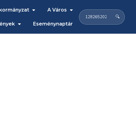
kormányzat
A Város
🔍
ények
Eseménynaptár