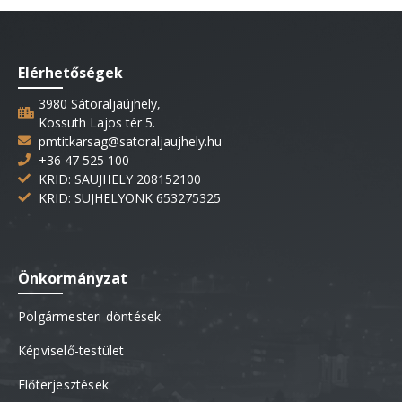
Elérhetőségek
3980 Sátoraljaújhely,
Kossuth Lajos tér 5.
pmtitkarsag@satoraljaujhely.hu
+36 47 525 100
KRID: SAUJHELY 208152100
KRID: SUJHELYONK 653275325
Önkormányzat
Polgármesteri döntések
Képviselő-testület
Előterjesztések