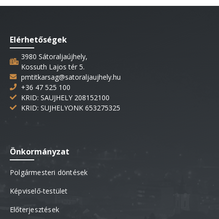
Elérhetőségek
3980 Sátoraljaújhely,
Kossuth Lajos tér 5.
pmtitkarsag@satoraljaujhely.hu
+36 47 525 100
KRID: SAUJHELY 208152100
KRID: SUJHELYONK 653275325
Önkormányzat
Polgármesteri döntések
Képviselő-testület
Előterjesztések