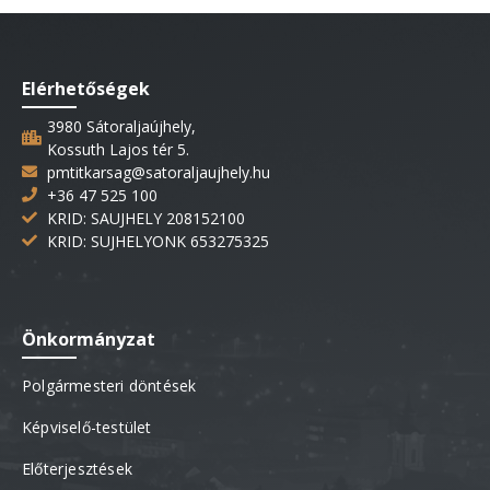
Elérhetőségek
3980 Sátoraljaújhely,
Kossuth Lajos tér 5.
pmtitkarsag@satoraljaujhely.hu
+36 47 525 100
KRID: SAUJHELY 208152100
KRID: SUJHELYONK 653275325
Önkormányzat
Polgármesteri döntések
Képviselő-testület
Előterjesztések