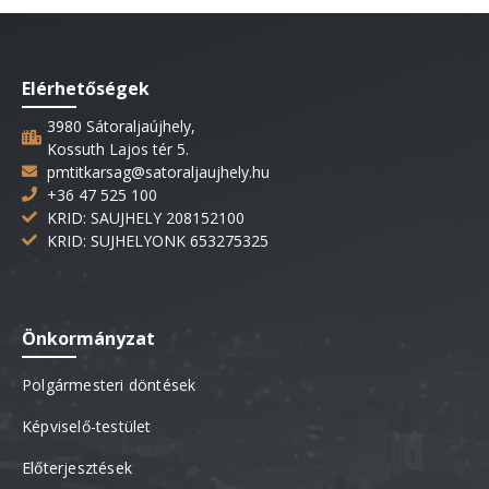
Elérhetőségek
3980 Sátoraljaújhely,
Kossuth Lajos tér 5.
pmtitkarsag@satoraljaujhely.hu
+36 47 525 100
KRID: SAUJHELY 208152100
KRID: SUJHELYONK 653275325
Önkormányzat
Polgármesteri döntések
Képviselő-testület
Előterjesztések