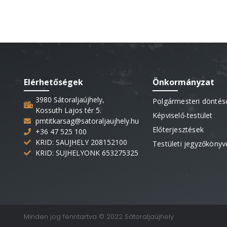
Elérhetőségek
Önkormányzat
3980 Sátoraljaújhely,
Polgármesteri döntés
Kossuth Lajos tér 5.
Képviselő-testület
pmtitkarsag@satoraljaujhely.hu
Előterjesztések
+36 47 525 100
KRID: SAUJHELY 208152100
Testületi jegyzőkönyv
KRID: SUJHELYONK 653275325
Minden jog fenntartva © 2022 Sátoraljaújhely