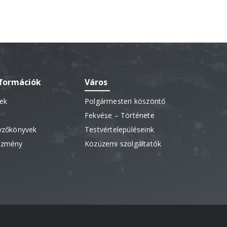
nformációk
Város
sek
Polgármesteri köszöntő
Fekvése – Története
gyzőkönyvek
Testvértelepüléseink
vezmény
Közüzemi szolgáltatók