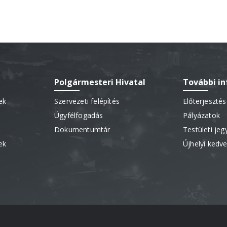
Polgármesteri Hivatal
További i
ek
Szervezeti felépítés
Előterjeszté
Ügyfélfogadás
Pályázatok
Dokumentumtár
Testületi je
ek
Újhelyi ked