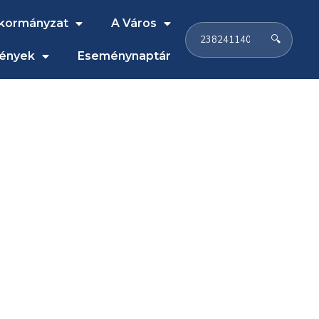
kormányzat
A Város
🔍
ények
Eseménynaptár