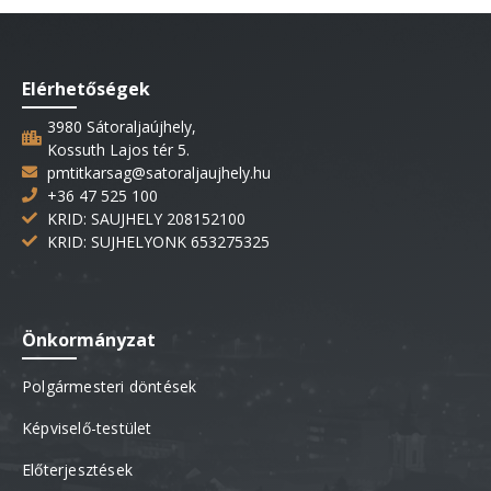
Elérhetőségek
3980 Sátoraljaújhely,
Kossuth Lajos tér 5.
pmtitkarsag@satoraljaujhely.hu
+36 47 525 100
KRID: SAUJHELY 208152100
KRID: SUJHELYONK 653275325
Önkormányzat
Polgármesteri döntések
Képviselő-testület
Előterjesztések