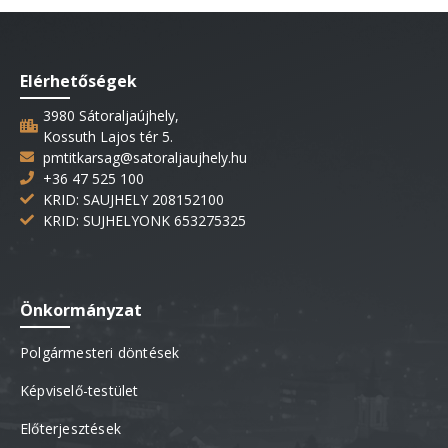
Elérhetőségek
3980 Sátoraljaújhely,
Kossuth Lajos tér 5.
pmtitkarsag@satoraljaujhely.hu
+36 47 525 100
KRID: SAUJHELY 208152100
KRID: SUJHELYONK 653275325
Önkormányzat
Polgármesteri döntések
Képviselő-testület
Előterjesztések