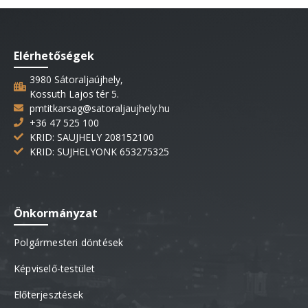
Elérhetőségek
3980 Sátoraljaújhely,
Kossuth Lajos tér 5.
pmtitkarsag@satoraljaujhely.hu
+36 47 525 100
KRID: SAUJHELY 208152100
KRID: SUJHELYONK 653275325
Önkormányzat
Polgármesteri döntések
Képviselő-testület
Előterjesztések