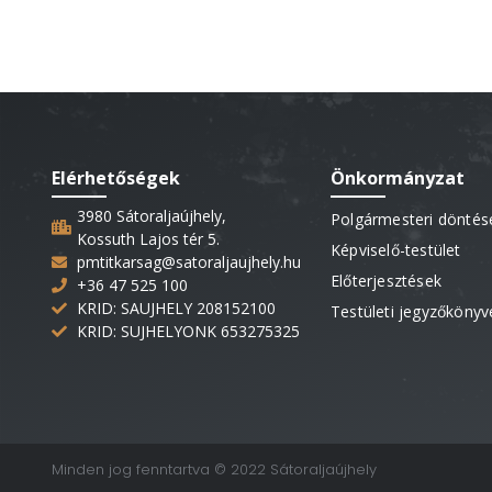
Elérhetőségek
Önkormányzat
3980 Sátoraljaújhely,
Polgármesteri döntés
Kossuth Lajos tér 5.
Képviselő-testület
pmtitkarsag@satoraljaujhely.hu
Előterjesztések
+36 47 525 100
KRID: SAUJHELY 208152100
Testületi jegyzőkönyv
KRID: SUJHELYONK 653275325
Minden jog fenntartva © 2022 Sátoraljaújhely