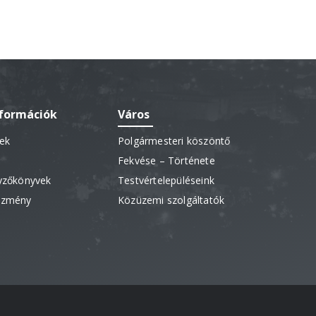
nformációk
Város
sek
Polgármesteri köszöntő
Fekvése – Története
gyzőkönyvek
Testvértelepüléseink
vezmény
Közüzemi szolgáltatók