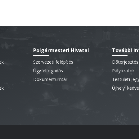
Polgármesteri Hivatal
További i
ek
Szervezeti felépítés
Előterjeszté
Ügyfélfogadás
Pályázatok
Dokumentumtár
Testületi je
ek
Újhelyi ked