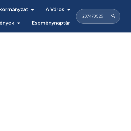
kormányzat
A Város
🔍
ények
Eseménynaptár