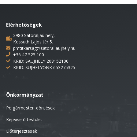
Elérhetőségek
3980 Sátoraljaújhely,
Kossuth Lajos tér 5.
pmtitkarsag@satoraljaujhely.hu
+36 47 525 100
KRID: SAUJHELY 208152100
KRID: SUJHELYONK 653275325
Önkormányzat
Polgármesteri döntések
Képviselő-testület
Előterjesztések