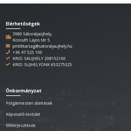
Elérhetőségek
3980 Sátoraljaújhely,
Kossuth Lajos tér 5.
pmtitkarsag@satoraljaujhely.hu
+36 47 525 100
KRID: SAUJHELY 208152100
KRID: SUJHELYONK 653275325
Önkormányzat
Polgármesteri döntések
Képviselő-testület
Előterjesztések