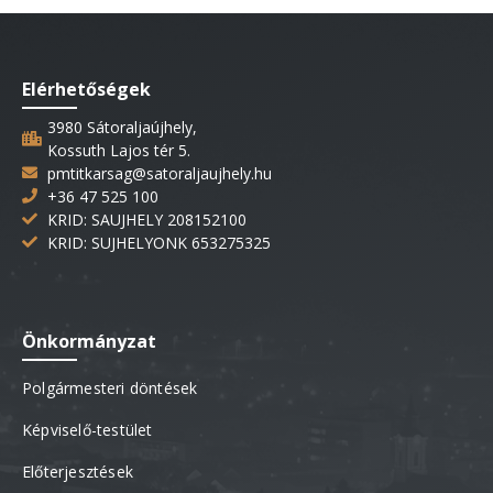
Elérhetőségek
3980 Sátoraljaújhely,
Kossuth Lajos tér 5.
pmtitkarsag@satoraljaujhely.hu
+36 47 525 100
KRID: SAUJHELY 208152100
KRID: SUJHELYONK 653275325
Önkormányzat
Polgármesteri döntések
Képviselő-testület
Előterjesztések