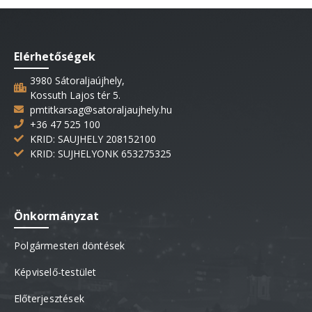
Elérhetőségek
3980 Sátoraljaújhely,
Kossuth Lajos tér 5.
pmtitkarsag@satoraljaujhely.hu
+36 47 525 100
KRID: SAUJHELY 208152100
KRID: SUJHELYONK 653275325
Önkormányzat
Polgármesteri döntések
Képviselő-testület
Előterjesztések