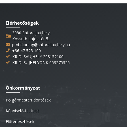
Elérhetőségek
3980 Sátoraljaújhely,
Kossuth Lajos tér 5.
pmtitkarsag@satoraljaujhely.hu
+36 47 525 100
KRID: SAUJHELY 208152100
KRID: SUJHELYONK 653275325
Önkormányzat
Polgármesteri döntések
Képviselő-testület
Előterjesztések