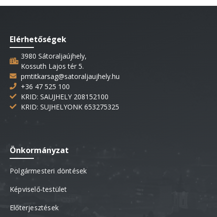
Elérhetőségek
3980 Sátoraljaújhely,
Kossuth Lajos tér 5.
pmtitkarsag@satoraljaujhely.hu
+36 47 525 100
KRID: SAUJHELY 208152100
KRID: SUJHELYONK 653275325
Önkormányzat
Polgármesteri döntések
Képviselő-testület
Előterjesztések