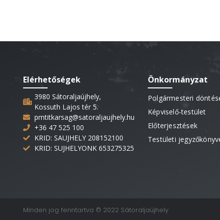
Elérhetőségek
Önkormányzat
3980 Sátoraljaújhely,
Polgármesteri döntés
Kossuth Lajos tér 5.
Képviselő-testület
pmtitkarsag@satoraljaujhely.hu
Előterjesztések
+36 47 525 100
KRID: SAUJHELY 208152100
Testületi jegyzőkönyv
KRID: SUJHELYONK 653275325
Minden jog fenntartva © 2022 Sátoraljaújhely