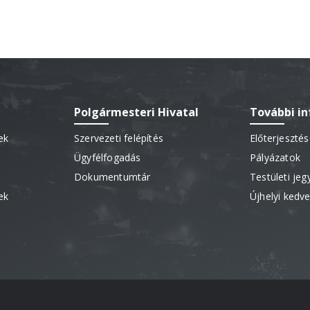
Polgármesteri Hivatal
További i
ek
Szervezeti felépítés
Előterjeszté
Ügyfélfogadás
Pályázatok
Dokumentumtár
Testületi je
ek
Újhelyi ked