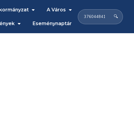
kormányzat
A Város
🔍
ények
Eseménynaptár