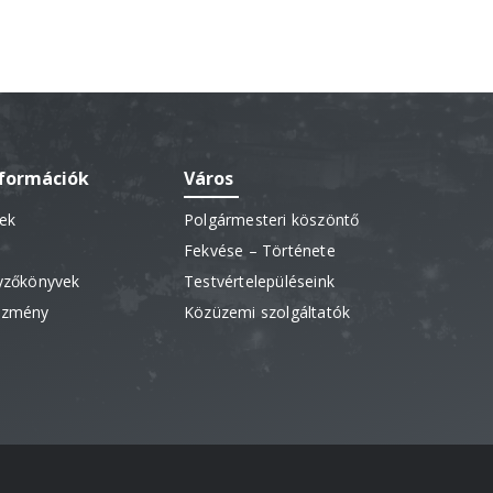
nformációk
Város
sek
Polgármesteri köszöntő
Fekvése – Története
gyzőkönyvek
Testvértelepüléseink
vezmény
Közüzemi szolgáltatók