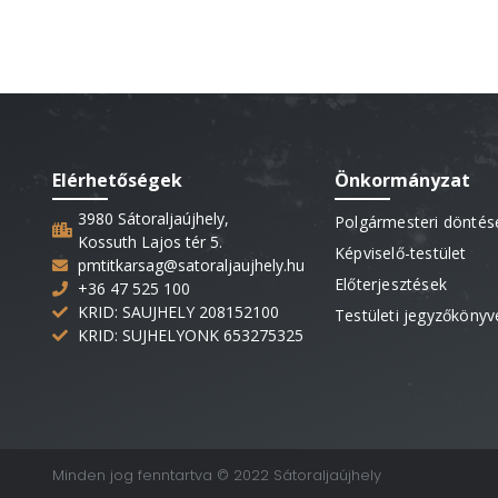
Elérhetőségek
Önkormányzat
3980 Sátoraljaújhely,
Polgármesteri döntés
Kossuth Lajos tér 5.
Képviselő-testület
pmtitkarsag@satoraljaujhely.hu
Előterjesztések
+36 47 525 100
KRID: SAUJHELY 208152100
Testületi jegyzőkönyv
KRID: SUJHELYONK 653275325
Minden jog fenntartva © 2022 Sátoraljaújhely