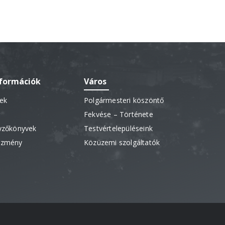
nformációk
Város
sek
Polgármesteri köszöntő
Fekvése – Története
gyzőkönyvek
Testvértelepüléseink
vezmény
Közüzemi szolgáltatók