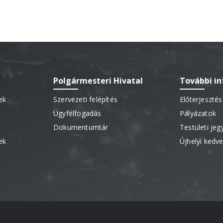
Polgármesteri Hivatal
További i
ek
Szervezeti felépítés
Előterjeszté
Ügyfélfogadás
Pályázatok
Dokumentumtár
Testületi je
ek
Újhelyi ked