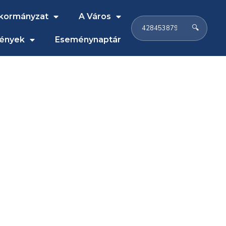
kormányzat
A Város
🔍
ények
Eseménynaptár