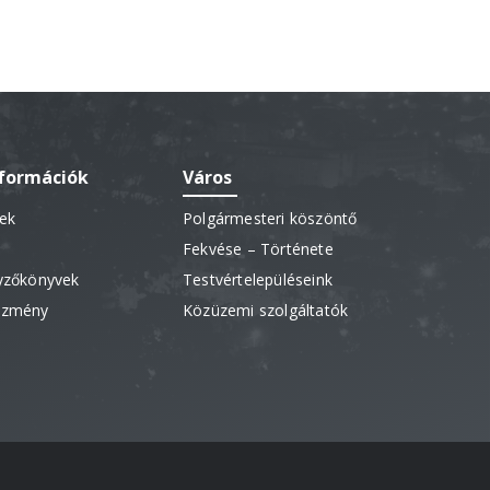
nformációk
Város
sek
Polgármesteri köszöntő
Fekvése – Története
gyzőkönyvek
Testvértelepüléseink
vezmény
Közüzemi szolgáltatók