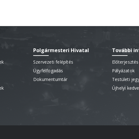
Polgármesteri Hivatal
További i
ek
Szervezeti felépítés
Előterjeszté
Ügyfélfogadás
Pályázatok
Dokumentumtár
Testületi je
ek
Újhelyi ked