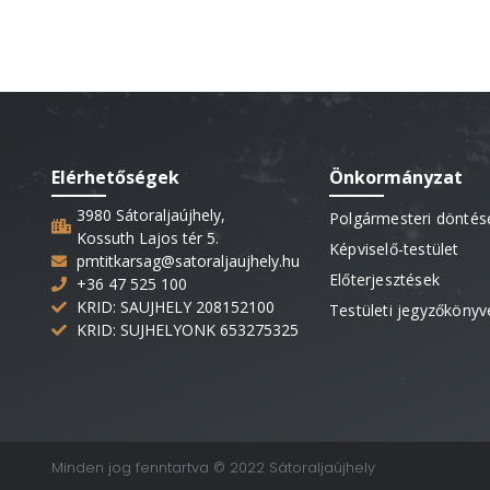
Elérhetőségek
Önkormányzat
3980 Sátoraljaújhely,
Polgármesteri döntés
Kossuth Lajos tér 5.
Képviselő-testület
pmtitkarsag@satoraljaujhely.hu
Előterjesztések
+36 47 525 100
KRID: SAUJHELY 208152100
Testületi jegyzőkönyv
KRID: SUJHELYONK 653275325
Minden jog fenntartva © 2022 Sátoraljaújhely