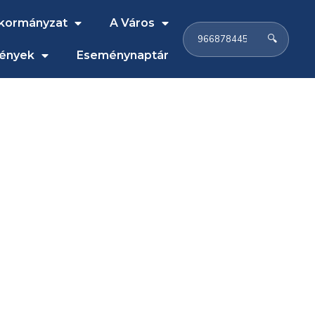
kormányzat
A Város
🔍
ények
Eseménynaptár