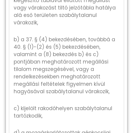
kiegészítő táblával ellátott megállást
vagy várakozást tiltó jelzőtábla hatálya
alá eső területen szabálytalanul
várakozik,
b) a 37. § (4) bekezdésében, továbbá a
40. § (1)-(2) és (5) bekezdésében,
valamint a (8) bekezdés b) és c)
pontjában meghatározott megállási
tilalom megszegésével, vagy a
rendelkezésekben meghatározott
megállási feltételek figyelmen kívül
hagyásával szabálytalanul várakozik,
c) kijelölt rakodóhelyen szabálytalanul
tartózkodik,
d) a mozgáskorlátozottak gépkocsijai