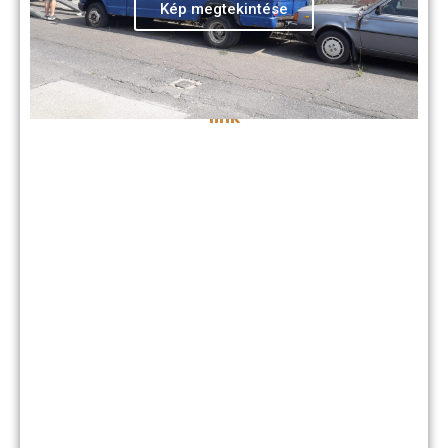
Kép megtekintése
A sátoraljaújhelyi Városellátó Szervezet
telephelye:
-link-