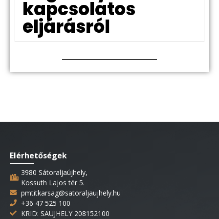
kapcsolatos
eljárásról
Elérhetőségek
3980 Sátoraljaújhely,
Kossuth Lajos tér 5.
pmtitkarsag@satoraljaujhely.hu
+36 47 525 100
KRID: SAUJHELY 208152100