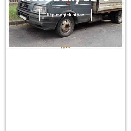
augusztus. 22.
helye:
Kép megtekintése
A sátoraljaújhelyi Városellátó Szervezet
telephelye:
-link-