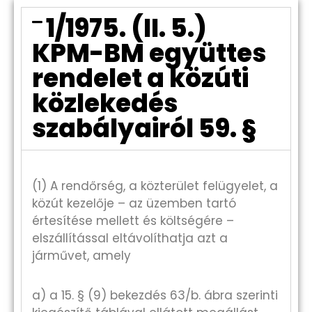
1/1975. (II. 5.)
KPM-BM együttes
rendelet a közúti
közlekedés
szabályairól 59. §
(1) A rendőrség, a közterület felügyelet, a
közút kezelője – az üzemben tartó
értesítése mellett és költségére –
elszállítással eltávolíthatja azt a
járművet, amely
a) a 15. § (9) bekezdés 63/b. ábra szerinti