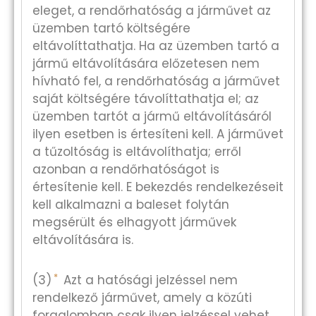
eleget, a rendőrhatóság a járművet az
üzemben tartó költségére
eltávolíttathatja. Ha az üzemben tartó a
jármű eltávolítására előzetesen nem
hívható fel, a rendőrhatóság a járművet
saját költségére távolíttathatja el; az
üzemben tartót a jármű eltávolításáról
ilyen esetben is értesíteni kell. A járművet
a tűzoltóság is eltávolíthatja; erről
azonban a rendőrhatóságot is
értesítenie kell. E bekezdés rendelkezéseit
kell alkalmazni a baleset folytán
megsérült és elhagyott járművek
eltávolítására is.
*
(3)
Azt a hatósági jelzéssel nem
rendelkező járművet, amely a közúti
forgalomban csak ilyen jelzéssel vehet