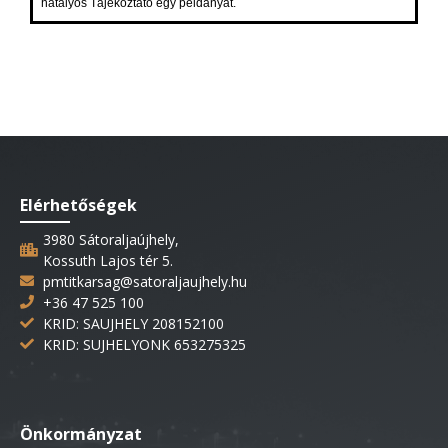
Elérhetőségek
3980 Sátoraljaújhely,
Kossuth Lajos tér 5.
pmtitkarsag@satoraljaujhely.hu
+36 47 525 100
KRID: SAUJHELY 208152100
KRID: SUJHELYONK 653275325
Önkormányzat