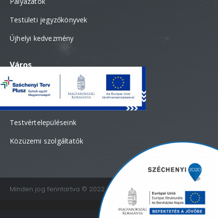
Pályázatok
Testületi jegyzőkönyvek
Újhelyi kedvezmény
Város
Polgármesteri köszöntő
Fekvése – Története
Testvértelepüléseink
Közüzemi szolgáltatók
Minden jog fenntartva © 2022 Sátoraljaújhely