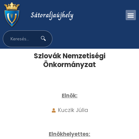
Sátoraljaújhely
🔍
Szlovák Nemzetiségi
Önkormányzat
Elnök:
Kuczik Júlia
Elnökhelyettes: