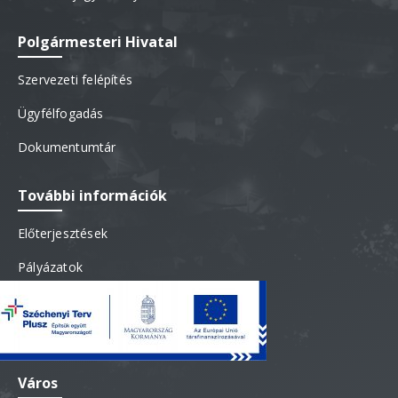
Polgármesteri Hivatal
Szervezeti felépítés
Ügyfélfogadás
Dokumentumtár
További információk
Előterjesztések
Pályázatok
Testületi jegyzőkönyvek
Újhelyi kedvezmény
Város