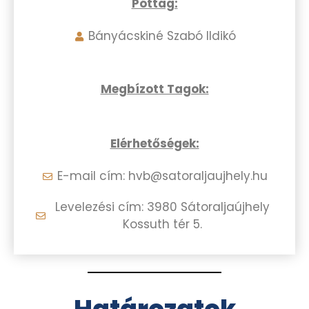
Póttag:
Bányácskiné Szabó Ildikó
Megbízott Tagok:
Elérhetőségek:
E-mail cím: hvb@satoraljaujhely.hu
Levelezési cím: 3980 Sátoraljaújhely
Kossuth tér 5.