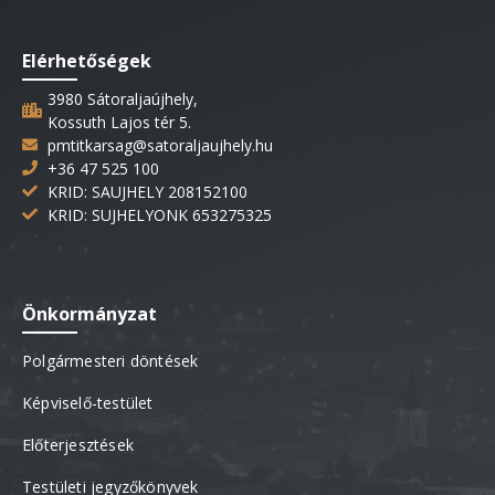
Elérhetőségek
3980 Sátoraljaújhely,
Kossuth Lajos tér 5.
pmtitkarsag@satoraljaujhely.hu
+36 47 525 100
KRID: SAUJHELY 208152100
KRID: SUJHELYONK 653275325
Önkormányzat
Polgármesteri döntések
Képviselő-testület
Előterjesztések
Testületi jegyzőkönyvek