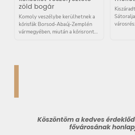
zöld bogár
Kiszárad
Sátoralj
Komoly veszélybe kerülhetnek a
városrés
kőrisfák Borsod-Abaúj-Zemplén
vízfolyás
vármegyében, miután a kőrisrontó
napok ót
karcsúdíszbogár jelenlétét már élő
miatt apa
fában is igazolták
Lontay L
Sátoraljaújhelyen. A Nemzeti
országgy
Élelmiszerlánc-biztonsági Hivatal
be lakos
szakemberei egy tünetes fa
törzsében lárvákat és kifejlett
bogarakat is találtak, így már…
Köszöntöm a kedves érdeklő
fővárosának honlap