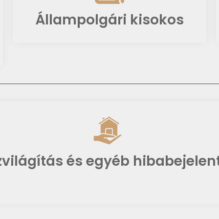
Állampolgári kisokos
világítás és egyéb hibabejelen
E-mail küldése