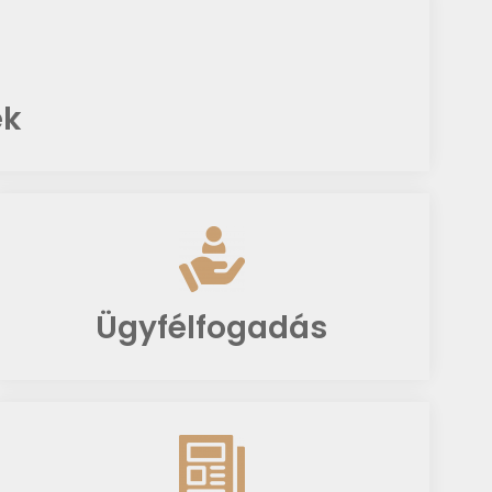
ek
Ügyfélfogadás