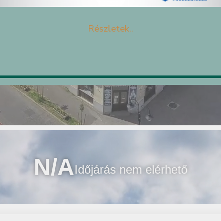
Részletek..
N/A
Időjárás nem elérhető