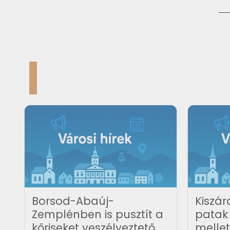
Borsod-Abaúj-
Kiszár
Zemplénben is pusztít a
patak 
kőriseket veszélyeztető
mellet