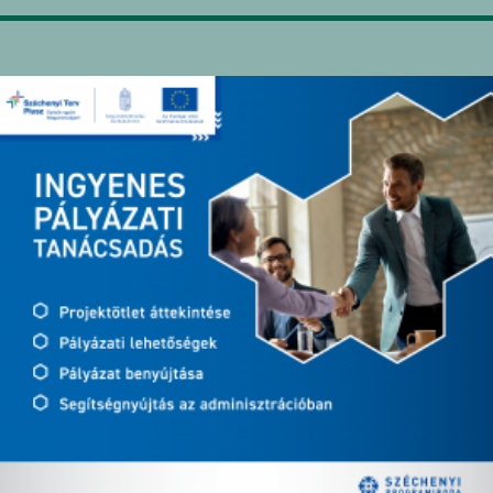
Főoldal
Polgármesteri Hivatal
Ön
Intézm
zöljük Sátoraljaú
város honlapján!