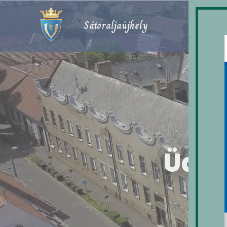
Sátoraljaújhely
Üdvö