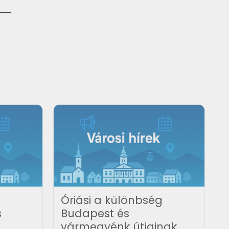
Óriási a különbség
s
Budapest és
vármegyénk útjainak