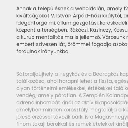
Annak a településnek a weboldalán, amely 12
kiváltságokat V. István Árpád-házi királytól, 
idegenforgalmi, államigazgatási, kereskedelmi,
központ a térségben. Rákóczi, Kazinczy, Kossu
a kuruc mentalitás ma is jellemző. Városunk
embert szívesen lát, örömmel fogadja azokat
fordulnak irányunkba.
Sátoraljaújhely a Hegyköz és a Bodrogköz kapu
találkozása, ahol harapni lehet a tiszta, egé
olyan történelmi emlékekkel, értékekkel találk
vendég, amely páratlan. A Zemplén Kalandp
adrenalinbombát kínál az aktív kikapcsolódás
amelyben minden korosztály megtalálja a ke
jóleső érzéssel távozik bárki is a Magas-hegy
finom tokaji borokkal és remek ételekkel kíná