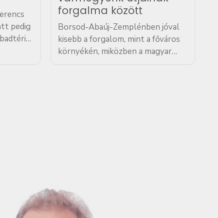
forgalma között
zerencs
att pedig
Borsod-Abaúj-Zemplénben jóval
badtéri
kisebb a forgalom, mint a főváros
aúj-
környékén, miközben a magyar
napokban
közúthálózat erősen Budapest-
a kapott
központú, erről Vitézy Dávid
közlekedési és beruházási
den
miniszter írt közösségi oldalán. A
főváros térségében találhatók az
ország legforgalmasabb útvonalai.
Az M0-s…