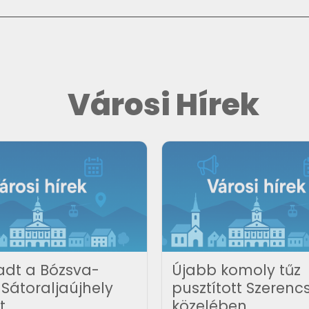
Városi Hírek
adt a Bózsva-
Újabb komoly tűz
Sátoraljaújhely
pusztított Szerenc
t
közelében