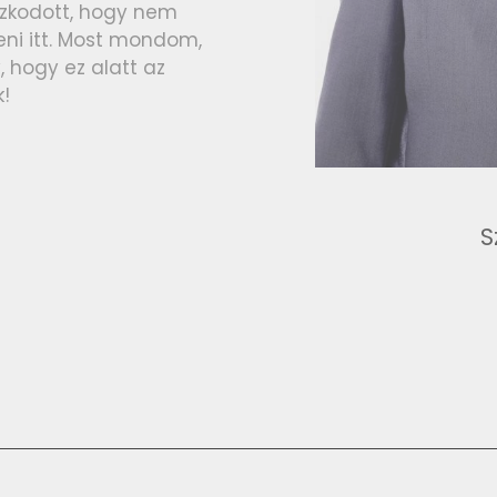
szkodott, hogy nem
eni itt. Most mondom,
, hogy ez alatt az
k!
S