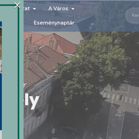
×
kormányzat
A Város
ények
Eseménynaptár
jhely