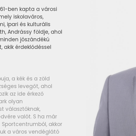
61-ben kapta a városi
amely iskolaváros,
 ipari és kulturális
th, Andrássy földje, ahol
 minden jószándékú
, akik érdeklődéssel
ja, a kék és a zöld
szséges levegőt, ahol
ozik az ide érkező
ark olyan
t választóknak,
dvére valót. S ha már
i Sportcentrumból, akkor
ljuk a város vendéglátó