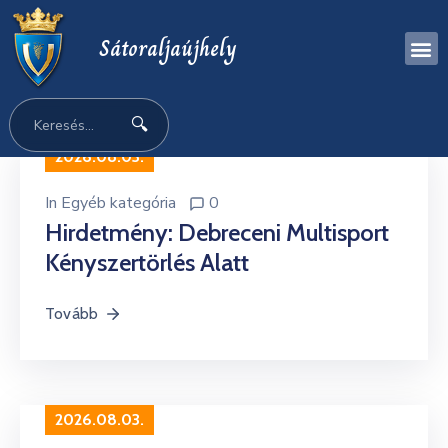
Sátoraljaújhely
🔍
2026.08.03.
In
Egyéb kategória
0
Hirdetmény: Debreceni Multisport
Kényszertörlés Alatt
Tovább
2026.08.03.