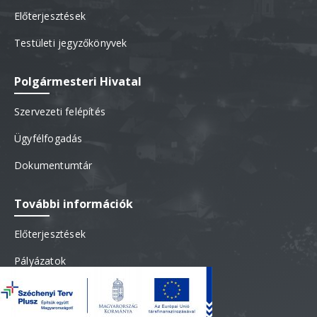
Előterjesztések
Testületi jegyzőkönyvek
Polgármesteri Hivatal
Szervezeti felépítés
Ügyfélfogadás
Dokumentumtár
További információk
Előterjesztések
Pályázatok
Testületi jegyzőkönyvek
Újhelyi kedvezmény