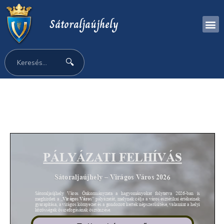
Sátoraljaújhely
🔍
Pályázati felhívás:
Virágos Város 2026