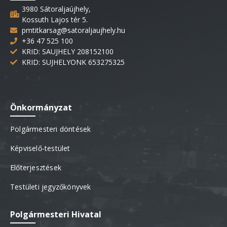
3980 Sátoraljaújhely,
Kossuth Lajos tér 5.
pmtitkarsag@satoraljaujhely.hu
+36 47 525 100
KRID: SAUJHELY 208152100
KRID: SUJHELYONK 653275325
Önkormányzat
Polgármesteri döntések
Képviselő-testület
Előterjesztések
Testületi jegyzőkönyvek
Polgármesteri Hivatal