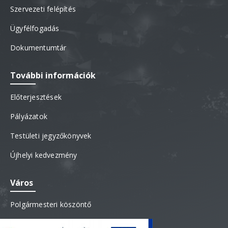
Szervezeti felépítés
Ügyfélfogadás
Dokumentumtár
További információk
Előterjesztések
Pályázatok
Testületi jegyzőkönyvek
Újhelyi kedvezmény
Város
Polgármesteri köszöntő
Fekvése – Története