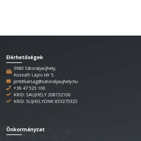
Elérhetőségek
3980 Sátoraljaújhely,
Kossuth Lajos tér 5.
pmtitkarsag@satoraljaujhely.hu
+36 47 525 100
KRID: SAUJHELY 208152100
KRID: SUJHELYONK 653275325
Önkormányzat